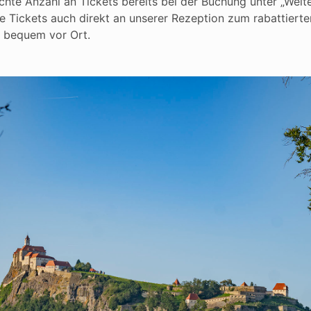
chte Anzahl an Tickets bereits bei der Buchung unter „Weit
ie Tickets auch direkt an unserer Rezeption zum rabattierte
s bequem vor Ort.