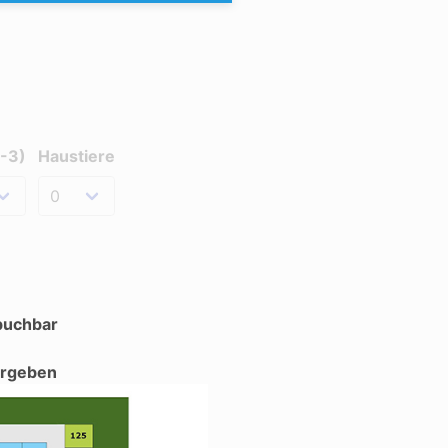
0-3)
Haustiere
 buchbar
ergeben