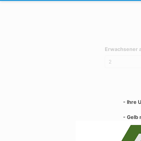
Erwachsener 
- Ihre 
- Gelb